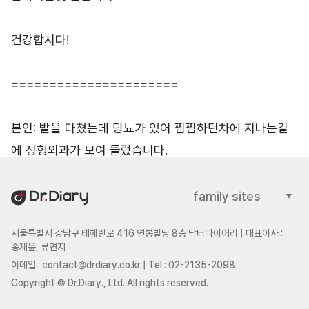
건강합시다!

======================

본인: 발을 다쳤는데 당뇨가 있어 찜찜하던차에 지나는길
에 정형외과가 보여 들렀습니다.

의사: 각질이 갈라져 피가 나는게 조금 커졌네요. 일반적인 
family sites
작은 상처처럼 소독하고 빨간약 바르면 되는데 병원 오셨
서울특별시 강남구 테헤란로 416 연봉빌딩 8층 닥터다이어리 | 대표이사 :
네요. 당뇨 확정은 언제 받았나요? 당화혈은 얼마에요?

송제윤, 류연지
이메일 : contact@drdiary.co.kr | Tel : 02-2135-2098
본인: '18년 1~2월이니 약2년입니다. 당화혈은 올 11월 검
Copyright © Dr.Diary., Ltd. All rights reserved.
사때 5.3이었고요.
